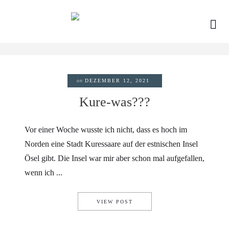
Skip
to
content
on
DEZEMBER 12, 2021
Kure-was???
Vor einer Woche wusste ich nicht, dass es hoch im
Norden eine Stadt Kuressaare auf der estnischen Insel
Ösel gibt. Die Insel war mir aber schon mal aufgefallen,
wenn ich ...
KURE-WAS???
VIEW POST