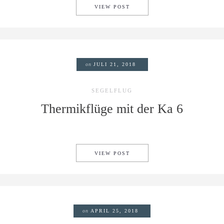
KLARE UND KALTE LUFT
VIEW POST
on
JULI 21, 2018
SEGELFLUG
Thermikflüge mit der Ka 6
THERMIKFLÜGE MIT DER KA 
VIEW POST
on
APRIL 25, 2018