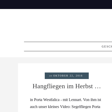
Skip
to
content
GESC
on
OKTOBER 22, 2016
Hangfliegen im Herbst …
in Porta Westfalica - mit Lennart. Von ihm ist
auch unser kleines Video: Segelfliegen Porta