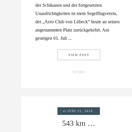
der Schikanen und der fortgesetzten
Unaufrichtigkeiten ist mein Segelflugverein,
der „Aero Club von Lübeck“ heute an seinen
angestammten Platz zurückgekehrt. Am
gestrigen 01. Juli ...
WIR SIND WIEDER DA 
VIEW POST
SHARE
on
JUNI 21, 2016
543 km …