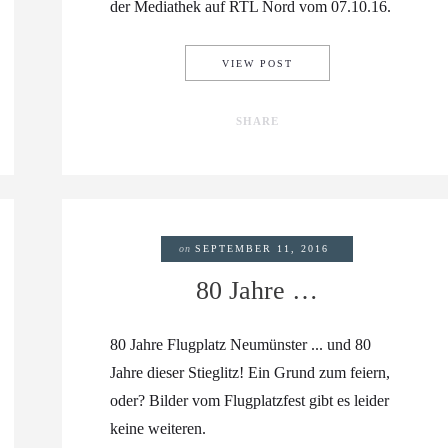
der Mediathek auf RTL Nord vom 07.10.16.
BST …
RICARDA HEBT AB:
VIEW POST
SHARE
on
SEPTEMBER 11, 2016
80 Jahre …
80 Jahre Flugplatz Neumünster ... und 80
Jahre dieser Stieglitz! Ein Grund zum feiern,
oder? Bilder vom Flugplatzfest gibt es leider
keine weiteren.