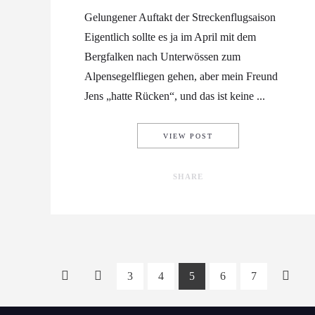
Gelungener Auftakt der Streckenflugsaison
Eigentlich sollte es ja im April mit dem
Bergfalken nach Unterwössen zum
Alpensegelfliegen gehen, aber mein Freund
Jens „hatte Rücken“, und das ist keine ...
543 KM …
VIEW POST
SHARE
3
4
5
6
7