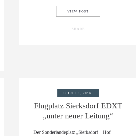
80 JAHRE …
VIEW POST
SHARE
E“
on
JULI 3, 2016
Flugplatz Sierksdorf EDXT
„unter neuer Leitung“
Der Sonderlandeplatz „Sierksdorf – Hof