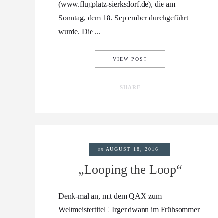
(www.flugplatz-sierksdorf.de), die am
Sonntag, dem 18. September durchgeführt
wurde. Die ...
„LUFT TRIFFT STRASS
VIEW POST
SHARE
on
AUGUST 18, 2016
„Looping the Loop“
Denk-mal an, mit dem QAX zum
Weltmeistertitel ! Irgendwann im Frühsommer